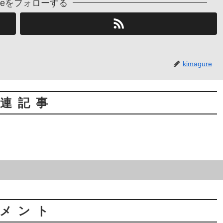
gureをフォローする
kimagure
連記事
メント