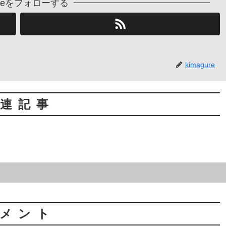
gureをフォローする
kimagure
連記事
メント