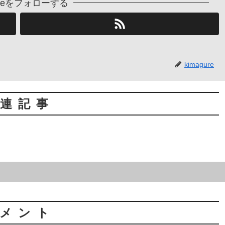
gureをフォローする
kimagure
連記事
メント