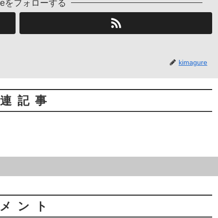
gureをフォローする
kimagure
連記事
メント